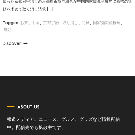
知った京都府宇治市の京都府茶協同組合が中国国家知識産権局に商標の無
効を求めて取り消し請求 […]
Tagged
お茶
,
中国
,
京都宇治
,
取り消し
,
商標
,
国家知識産権局
,
無効
Discover
ABOUT US
報道メディア。ニュース、グルメ、グッズなど情報配信
中。配信先でも拡散中です。