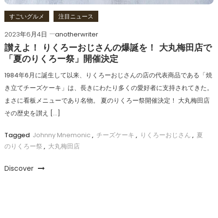
すごいグルメ
注目ニュース
2023年6月4日
anotherwriter
讃えよ！ りくろーおじさんの爆誕を！ 大丸梅田店で
「夏のりくろー祭」開催決定
1984年6月に誕生して以来、りくろーおじさんの店の代表商品である「焼
き立てチーズケーキ」は、長きにわたり多くの愛好者に支持されてきた。
まさに看板メニューであり名物。 夏のりくろー祭開催決定！ 大丸梅田店
その歴史を讃え […]
Tagged
Johnny Mnemonic
,
チーズケーキ
,
りくろーおじさん
,
夏
のりくろー祭
,
大丸梅田店
Discover