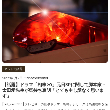
ネットで話題
2022年1月2日
anotherwriter
【話題】ドラマ「相棒20」元日SPに関して脚本家・
太田愛先生が気持ち表明「とても申し訳なく思いま
す」
[ad_rect336] テレビ朝日の刑事ドラマ「相棒」シリーズは高視聴率を保