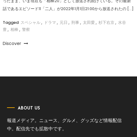
ったまま、いま現在も「相棒20」として放送され続けている。その最新
話であるエピソード11「二人」が2022年1月1日21:00から放送されたの […]
Tagged
スペシャル
,
ドラマ
,
元日
,
刑事
,
太田愛
,
杉下右京
,
水谷
豊
,
相棒
,
警察
Discover
ABOUT US
報道メディア。ニュース、グルメ、グッズなど情報配信
中。配信先でも拡散中です。