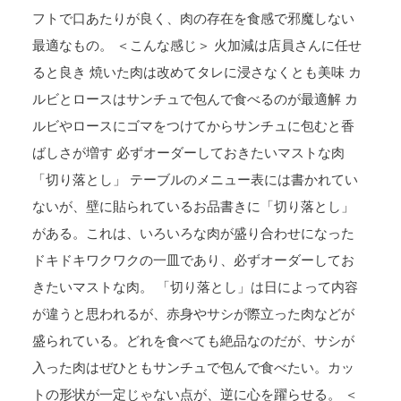
フトで口あたりが良く、肉の存在を食感で邪魔しない
最適なもの。 ＜こんな感じ＞ 火加減は店員さんに任せ
ると良き 焼いた肉は改めてタレに浸さなくとも美味 カ
ルビとロースはサンチュで包んで食べるのが最適解 カ
ルビやロースにゴマをつけてからサンチュに包むと香
ばしさが増す 必ずオーダーしておきたいマストな肉
「切り落とし」 テーブルのメニュー表には書かれてい
ないが、壁に貼られているお品書きに「切り落とし」
がある。これは、いろいろな肉が盛り合わせになった
ドキドキワクワクの一皿であり、必ずオーダーしてお
きたいマストな肉。 「切り落とし」は日によって内容
が違うと思われるが、赤身やサシが際立った肉などが
盛られている。どれを食べても絶品なのだが、サシが
入った肉はぜひともサンチュで包んで食べたい。カッ
トの形状が一定じゃない点が、逆に心を躍らせる。 ＜