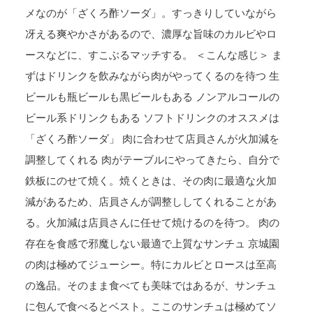
メなのが「ざくろ酢ソーダ」。すっきりしていながら
冴える爽やかさがあるので、濃厚な旨味のカルビやロ
ースなどに、すこぶるマッチする。 ＜こんな感じ＞ ま
ずはドリンクを飲みながら肉がやってくるのを待つ 生
ビールも瓶ビールも黒ビールもある ノンアルコールの
ビール系ドリンクもある ソフトドリンクのオススメは
「ざくろ酢ソーダ」 肉に合わせて店員さんが火加減を
調整してくれる 肉がテーブルにやってきたら、自分で
鉄板にのせて焼く。焼くときは、その肉に最適な火加
減があるため、店員さんが調整ししてくれることがあ
る。火加減は店員さんに任せて焼けるのを待つ。 肉の
存在を食感で邪魔しない最適で上質なサンチュ 京城園
の肉は極めてジューシー。特にカルビとロースは至高
の逸品。そのまま食べても美味ではあるが、サンチュ
に包んで食べるとベスト。ここのサンチュは極めてソ