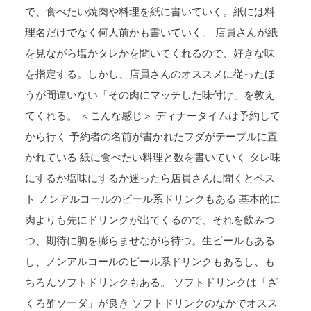
で、食べたい焼肉や料理を紙に書いていく。紙には料
理名だけでなく何人前かも書いていく。 店員さんが紙
を見ながら塩かタレかを聞いてくれるので、好きな味
を指定する。しかし、店員さんのオススメに従ったほ
うが間違いない「その肉にマッチした味付け」を教え
てくれる。 ＜こんな感じ＞ ディナータイムは予約して
から行く 予約者の名前が書かれたフダがテーブルに置
かれている 紙に食べたい料理と数を書いていく タレ味
にするか塩味にするか迷ったら店員さんに聞くとベス
ト ノンアルコールのビール系ドリンクもある 基本的に
肉よりも先にドリンクが出てくるので、それを飲みつ
つ、期待に胸を膨らませながら待つ。生ビールもある
し、ノンアルコールのビール系ドリンクもあるし、も
ちろんソフトドリンクもある。 ソフトドリンクは「ざ
くろ酢ソーダ」が良き ソフトドリンクのなかでオスス