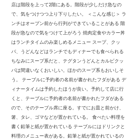
店は階段を上って2階にある。階段が少しだけ急なの
で、気をつけつつ上り下りしたい。 ＜こんな感じ＞ ラ
ンチはオープン前から行列ができていることがある 階
段が急なので気をつけて上がろう 焼肉定食やカラー丼
はランチタイムのみ楽しめるメニュー スープ、クッ
パ、うどんなどはランチでもディナーでも食べられる
ちなみにスープ系だと、テグタンうどんとカルビクッ
パは間違いなくおいしい。ほかのスープ系もおいしそ
う。 テーブルに予約者の名前が書かれたフダがある デ
ィナータイムは予約したほうが良い。予約して店に行
くと、テーブルに予約者の名前が書かれたフダがある
ので、そのテーブル席に座る。すでにお皿と前かけ、
箸、タレ、ゴマなどが置かれている。 食べたい料理を
書く鉛筆と紙が置かれている テーブルにはドリンクと
料理のメニュー表がある。鉛筆と紙が置かれているの