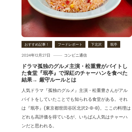
おすすめ記事！
フードレポート
下北沢
珉亭
2024年12月27日
コンビニ通信
ドラマ孤独のグルメ主演・松重豊がバイトし
た食堂『珉亭』で深紅のチャーハンを食べた
結果→ 厳守ルールとは
人気ドラマ『孤独のグルメ』主演・松重豊さんがアル
バイトをしていたことでも知られる食堂がある。それ
は『珉亭』(東京都世田谷区北沢2-8-8)。ここの料理は
どれも高評価を得ているが、いちばん人気はチャーハ
ンだと思われる。