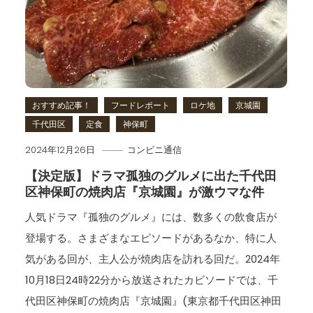
おすすめ記事！
フードレポート
ロケ地
京城園
千代田区
定食
神保町
2024年12月26日
コンビニ通信
【決定版】ドラマ孤独のグルメに出た千代田
区神保町の焼肉店『京城園』が激ウマな件
人気ドラマ『孤独のグルメ』には、数多くの飲食店が
登場する。さまざまなエピソードがあるなか、特に人
気がある回が、主人公が焼肉店を訪れる回だ。2024年
10月18日24時22分から放送されたカビソードでは、千
代田区神保町の焼肉店『京城園』(東京都千代田区神田