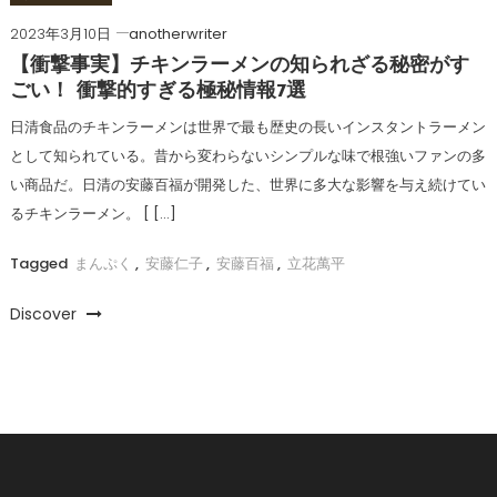
2023年3月10日
anotherwriter
【衝撃事実】チキンラーメンの知られざる秘密がす
ごい！ 衝撃的すぎる極秘情報7選
日清食品のチキンラーメンは世界で最も歴史の長いインスタントラーメン
として知られている。昔から変わらないシンプルな味で根強いファンの多
い商品だ。日清の安藤百福が開発した、世界に多大な影響を与え続けてい
るチキンラーメン。 [ […]
Tagged
まんぷく
,
安藤仁子
,
安藤百福
,
立花萬平
Discover