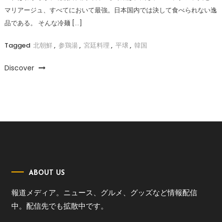
マリアージュ、すべてにおいて最強。日本国内では決して食べられない逸
品である。 そんな冷麺 […]
Tagged
北朝鮮
,
参鶏湯
,
宮廷料理
,
平壌
,
韓国
Discover
ABOUT US
報道メディア。ニュース、グルメ、グッズなど情報配信
中。配信先でも拡散中です。