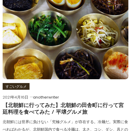
すごいグルメ
2021年4月16日
anotherwriter
【北朝鮮に行ってみた】北朝鮮の田舎町に行って宮
廷料理を食べてみた / 平壌グルメ旅
北朝鮮には世界に負けない「究極グルメ」が存在する。冷麺だ。実際に食
べればわかるが、北朝鮮国内で食べる冷麺は、太さ、コシ、ダシ、具との