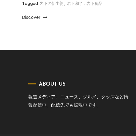
Tagged
岩下の新生姜
,
岩下和了
,
岩下食品
Discover
ABOUT US
報道メディア。ニュース、グルメ、グッズなど情
報配信中。配信先でも拡散中です。