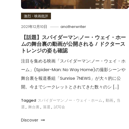
激烈・映画批評
2021年12月10日
anotherwriter
【話題】スパイダーマン:ノー・ウェイ・ホー
ムの舞台裏の動画が公開される / ドクタース
トレンジの姿も確認
注目を集める映画「スパイダーマン:ノー・ウェイ・ホ
ーム」(Spider-Man: No Way Home)の撮影シーンや
舞台裏を報道番組「Sunrise 7NEWS」が大々的に公
開。今までシークレットとされてきた数々のシ […]
Tagged
スパイダーマン:ノー・ウェイ・ホーム
,
動画
,
当
選
,
舞台裏
,
落選
,
試写会
Discover