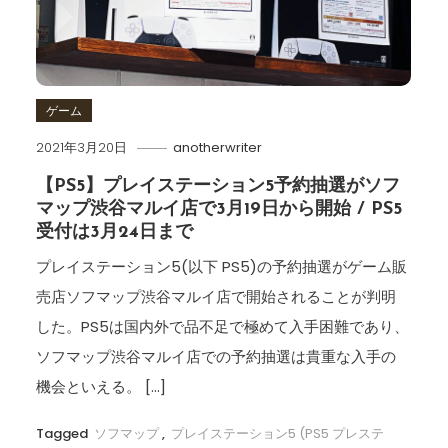
ゲーム
2021年3月20日
anotherwriter
【PS5】プレイステーション5予約抽選がソフ
マップ渋谷マルイ店で3月19日から開始 / PS5
受付は3月24日まで
プレイステーション5(以下 PS5)の予約抽選がゲーム販
売店ソフマップ渋谷マルイ店で開始されることが判明
した。PS5は国内外で品不足で極めて入手困難であり、
ソフマップ渋谷マルイ店での予約抽選は貴重な入手の
機会といえる。 […]
Tagged
ソフマップ
,
プレイステーション5 (PS5 プレステ