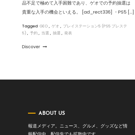
品不足で極めて入手困難であり、ゲオでの予約抽選は
貴重な入手の機会といえる。 [ad_rect336] ・PS5 […]
Tagged
GEO
,
ゲオ
,
プレイステーション5 (PS5 プレステ
5)
,
予約
,
当選
,
抽選
,
発表
Discover
ABOUT US
報道メディア。ニュース、グルメ、グッズなど情
報配信中。配信先でも拡散中です。