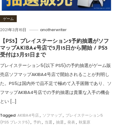
ゲーム
2021年3月16日
anotherwriter
【PS5】プレイステーション5予約抽選がソフ
マップAKIBA4号店で3月15日から開始 / PS5
受付は3月21日まで
プレイステーション5(以下 PS5)の予約抽選がゲーム販
売店ソフマップAKIBA4号店で開始されることが判明し
た。PS5は国内外で品不足で極めて入手困難であり、ソ
フマップAKIBA4号店での予約抽選は貴重な入手の機会
とい […]
Tagged
AKIBA4号店
,
ソフマップ
,
プレイステーション5
(PS5 プレステ5)
,
予約
,
当選
,
抽選
,
発表
,
秋葉原