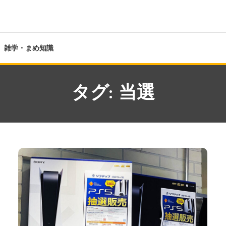
雑学・まめ知識
タグ:
当選