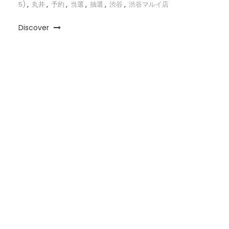
5)
,
丸井
,
予約
,
当選
,
抽選
,
渋谷
,
渋谷マルイ店
Discover