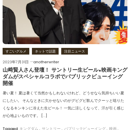
すごいグルメ
ネットで話題
注目ニュース
2023年7月31日
anotherwriter
山﨑賢人さん登壇！ サントリー生ビール×映画キング
ダムがスペシャルコラボでパブリックビューイング
開催
暑い夏！ 夏は暑くて当然かもしれないけれど、どうせなら気持ちいい夏
にしたい。 そんなときに欠かせないのがグビグビ飲んでクーッと唸りた
くなるキンキンに冷えた生ビール！ 一気に涼しくなって、汗が引く感じ
が心地よいものです。 […]
Tagged
キングダム
,
サントリー
,
パブリックビューイング
,
映画
,