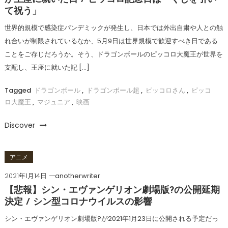
て祝う」
世界的規模で感染症パンデミックが発生し、日本では外出自粛や人との触
れ合いが制限されているなか、5月9日は世界規模で歓迎すべき日である
ことをご存じだろうか。そう、ドラゴンボールのピッコロ大魔王が世界を
支配し、王座に就いた記 […]
Tagged
ドラゴンボール
,
ドラゴンボール超
,
ピッコロさん
,
ピッコ
ロ大魔王
,
マジュニア
,
映画
Discover
アニメ
2021年1月14日
anotherwriter
【悲報】シン・エヴァンゲリオン劇場版?の公開延期
決定 / シン型コロナウイルスの影響
シン・エヴァンゲリオン劇場版?が2021年1月23日に公開される予定だっ