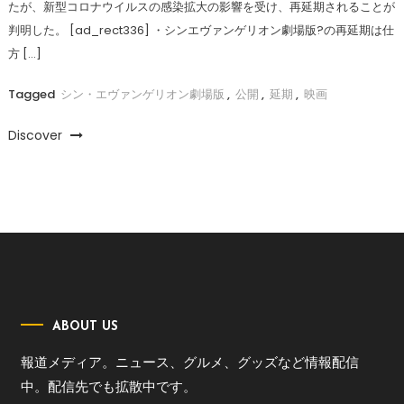
たが、新型コロナウイルスの感染拡大の影響を受け、再延期されることが
判明した。 [ad_rect336] ・シンエヴァンゲリオン劇場版?の再延期は仕
方 […]
Tagged
シン・エヴァンゲリオン劇場版
,
公開
,
延期
,
映画
Discover
ABOUT US
報道メディア。ニュース、グルメ、グッズなど情報配信
中。配信先でも拡散中です。