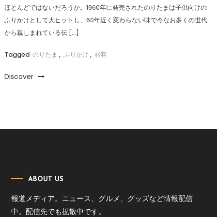
ほとんどではないだろうか。1960年に発売されたのりたまは子供向けの
ふりかけとして大ヒットし、60年近く変わらない味で今なお多くの世代
から親しまれている伝 […]
Tagged
のりたま
,
ふりかけ
,
材料
Discover
ABOUT US
報道メディア。ニュース、グルメ、グッズなど情報配信
中。配信先でも拡散中です。