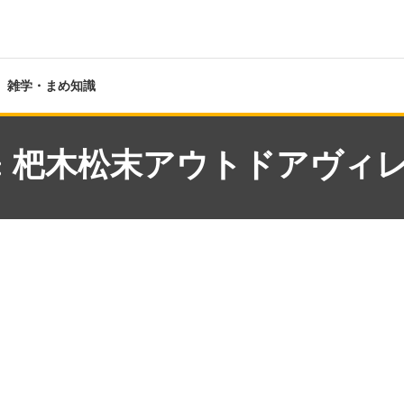
雑学・まめ知識
:
杷木松末アウトドアヴィ