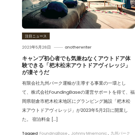
注目ニュース
2023年5月28日
anotherwriter
キャンプ初心者でも気兼ねなくアウトドア体
験できる「杷木松末アウトドアヴィレッジ」
が凄そうだ
有限会社九州バーク運輸が主導する事業の一環とし
て、株式会社FoundingBaseの運営サポートを得て、福
岡県朝倉市杷木松末地区にグランピング施設「杷木松
末アウトドアヴィレッジ」が2023年5月2日に開業し
た。 宿泊料金 […]
Tagged
FoundingBase
,
Johnny Mnemonic
,
九州バーク