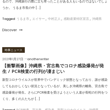
るので、沖縄旅行の際に立ち寄ったことがある人もいるのではないでしょ
うか。 うるま市長の中 […]
Tagged
うるま市
,
エイサー
,
中村正人
,
感動産業特区宣言
,
沖縄県
Discover
時事ニュース
2021年1月27日
anotherwriter
【衝撃画像】沖縄県・宮古島でコロナ感染爆発が発
生 / PCR検査の行列が凄まじい
新型コロナウイルスが世界中でパンデミック状態となっており、誰が感染
してもおかしくない状況となっているが、美しき沖縄県の離島、宮古島で
感染爆発が発生。さらにPCR検査を受けようという人達が長蛇の行列をつ
くり、多くの人たちが […]
Tagged
PCR検査
,
宮古島
,
感染者
,
新型コロナウイルス
,
沖縄県