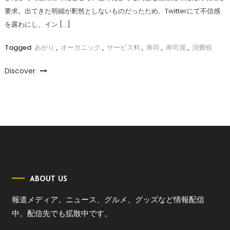
要求。出てきた明細が釈然としないものだったため、Twitterにて不信感
を露わにし、イン […]
Tagged
あがり
,
オーガニック
,
サービス料
,
寿司
,
寿司屋
,
消費税
Discover
ABOUT US
報道メディア。ニュース、グルメ、グッズなど情報配信
中。配信先でも拡散中です。