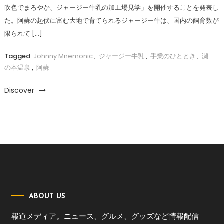
吹色でまろやか、ジャージー牛乳の加工場見学」を開催することを発表し
た。阿蘇の起伏に富む大地で育てられるジャージー牛は、国内の飼育数が
限られて […]
Tagged
Johnny Mnemonic
,
ジャージー牛乳
,
手業のひととき
,
瀬
の本温泉
,
阿蘇
Discover
ABOUT US
報道メディア。ニュース、グルメ、グッズなど情報配信