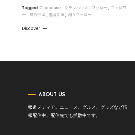
Tagged
Clubhouse
,
クラブハウス
,
フォロー
,
フォロワ
ー
,
無言部屋
,
無音部屋
,
相互フォロー
Discover
ABOUT US
報道メディア。ニュース、グルメ、グッズなど情
報配信中。配信先でも拡散中です。