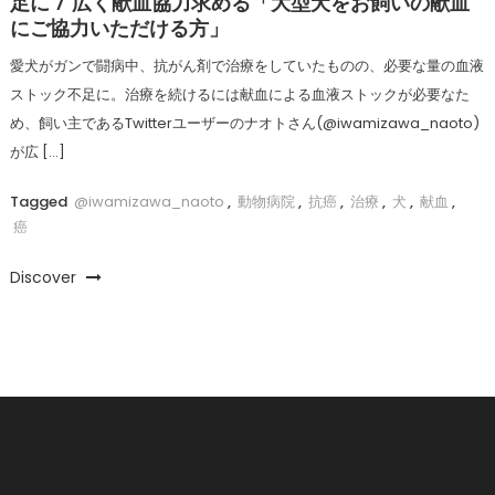
足に / 広く献血協力求める「大型犬をお飼いの献血
にご協力いただける方」
愛犬がガンで闘病中、抗がん剤で治療をしていたものの、必要な量の血液
ストック不足に。治療を続けるには献血による血液ストックが必要なた
め、飼い主であるTwitterユーザーのナオトさん(@iwamizawa_naoto)
が広 […]
Tagged
@iwamizawa_naoto
,
動物病院
,
抗癌
,
治療
,
犬
,
献血
,
癌
Discover