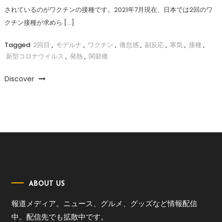
されているのがワクチンの接種です。2021年7月現在、日本では2回のワ
クチン接種が求めら […]
Tagged
2回目
,
モデルナ
,
ワクチン
,
倦怠感
,
副反応
,
寒気
,
接種
,
新型コロナウイルス
,
発熱
,
関節痛
Discover
ABOUT US
報道メディア。ニュース、グルメ、グッズなど情報配信
中。配信先でも拡散中です。