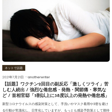
ネットで話題
2021年7月21日
anotherwriter
【話題】ワクチン2回目の副反応「激しくツライ」苦
しむ人続出 / 強烈な倦怠感・発熱・関節痛・寒気な
ど / 首相官邸「5割以上に38度以上の発熱や倦怠感」
新型コロナウイルスの感染対策として、手洗いやマスク着用や3密を避け
る行動が常識化し、日常化していますが、もっとも感染予防策として期待