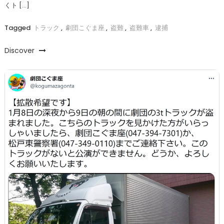
くト […]
Tagged
トラック
,
劇団こぐま座
,
盗難
,
盗難車
,
逮捕
Discover