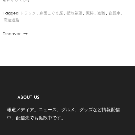
Tagged
トラック
,
劇団こぐま座
,
拡散希望
,
泥棒
,
盗難
,
盗難車
,
高速道路
Discover
ABOUT US
報道メディア。ニュース、グルメ、グッズなど情報配信
中。配信先でも拡散中です。