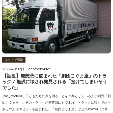
ネットで話題
2022年1月12日
anotherwriter
【話題】無慈悲に盗まれた「劇団こぐま座」のトラ
ック / 無残に壊され発見される「挫けてしまいそう
でした」
[ad_rect336] 子どもたちに夢を贈ることを生業としている人形劇団「劇
団こぐま座」。そのトラックが無慈悲にも盗まれ、トラックに積んでいた
多くの人形やセットも盗まれた。「劇団こぐま座」は公式Twitterにて広