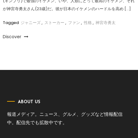
(キンプリ)で最強のイケメン、いや、人類にとって最高のイケメン、それ
が神宮寺勇太さん(23歳)だ。彼が日本のイケメンのハードルを高め […]
Tagged
ジャニーズ
,
ストーカー
,
ファン
,
性格
,
神宮寺勇太
Discover
ABOUT US
報道メディア。ニュース、グルメ、グッズなど情報配信
中。配信先でも拡散中です。