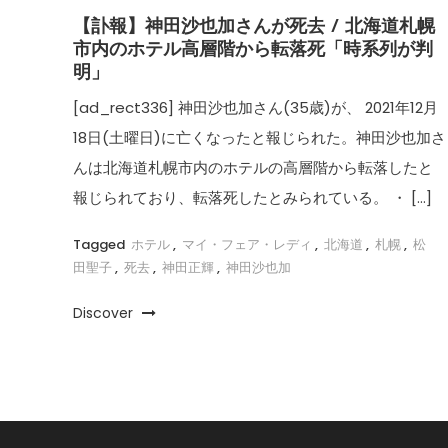
【訃報】神田沙也加さんが死去 / 北海道札幌
市内のホテル高層階から転落死「時系列が判
明」
[ad_rect336] 神田沙也加さん(35歳)が、 2021年12月
18日(土曜日)に亡くなったと報じられた。神田沙也加さ
んは北海道札幌市内のホテルの高層階から転落したと
報じられており、転落死したとみられている。 ・ […]
Tagged
ホテル
,
マイ・フェア・レディ
,
北海道
,
札幌
,
松
田聖子
,
死去
,
神田正輝
,
神田沙也加
Discover