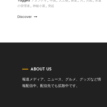
Tagged
アヌンナキ
,
中国
,
人工物
,
探査
,
月
,
月面
,
永遠
の管理者
,
神秘小屋
,
突起
Discover
ABOUT US
報道メディア。ニュース、グルメ、グッズなど情
報配信中。配信先でも拡散中です。