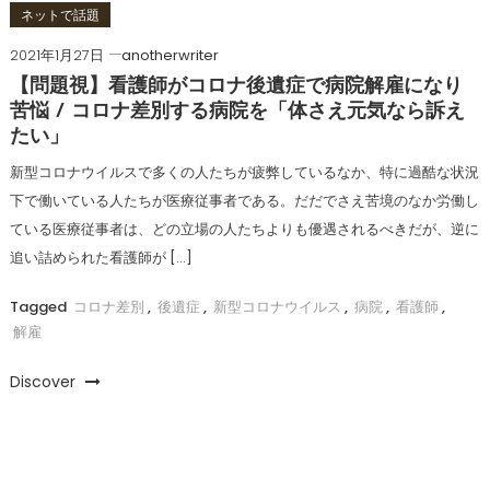
ネットで話題
2021年1月27日
anotherwriter
【問題視】看護師がコロナ後遺症で病院解雇になり
苦悩 / コロナ差別する病院を「体さえ元気なら訴え
たい」
新型コロナウイルスで多くの人たちが疲弊しているなか、特に過酷な状況
下で働いている人たちが医療従事者である。だだでさえ苦境のなか労働し
ている医療従事者は、どの立場の人たちよりも優遇されるべきだが、逆に
追い詰められた看護師が […]
Tagged
コロナ差別
,
後遺症
,
新型コロナウイルス
,
病院
,
看護師
,
解雇
Discover