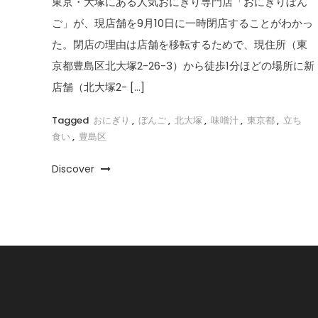
東京・大塚にある人気おにぎり専門店「おにぎりぼん
ご」が、現店舗を9月10日に一時閉店することがわかっ
た。閉店の理由は店舗を移転するためで、現住所（東
京都豊島区北大塚2-26-3）から徒歩1分ほどの場所に新
店舗（北大塚2- […]
Tagged
おにぎり
,
ぼんご
,
北大塚
,
味噌汁
,
東京都
,
立ち
食い
,
豊島区
Discover