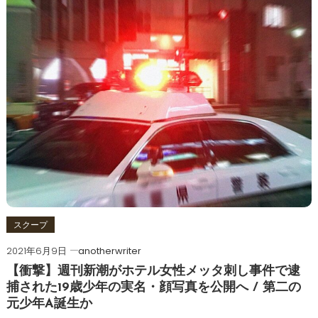
スクープ
2021年6月9日
anotherwriter
【衝撃】週刊新潮がホテル女性メッタ刺し事件で逮
捕された19歳少年の実名・顔写真を公開へ / 第二の
元少年A誕生か