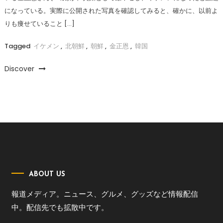
になっている。実際に公開された写真を確認してみると、確かに、以前よ
りも痩せていること […]
Tagged
イケメン
,
北朝鮮
,
朝鮮
,
金正恩
,
韓国
Discover
ABOUT US
報道メディア。ニュース、グルメ、グッズなど情報配信
中。配信先でも拡散中です。