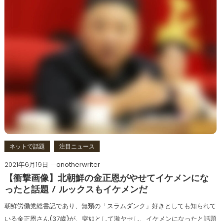
ネットで話題
注目ニュース
2021年6月19日
anotherwriter
【衝撃画像】北朝鮮の金正恩がやせてイケメンにな
ったと話題 / ルックスもイケメンだ
朝鮮労働党総書記であり、無類の「スラムダンク」好きとしても知られて
いる金正恩さん(37歳)が、突如として激ヤセし、イケメンになったと話題