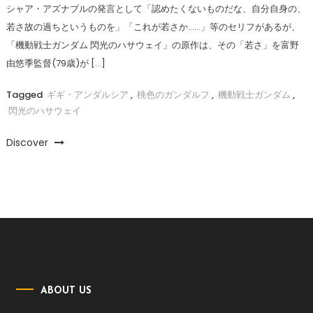
シャア・アズナブルの発言として「認めたくないものだな、自分自身の、
若さ故の過ちというものを」「これが若さか……」等のセリフがあるが、
「機動戦士ガンダム 閃光のハサウェイ」の原作は、その「若さ」を富野
由悠季監督(79歳)が […]
Tagged
ギギ・アンダルシア
,
桃色のガンダルフ
,
機動戦士ガンダム
,
閃光のハサウェイ
Discover
ABOUT US