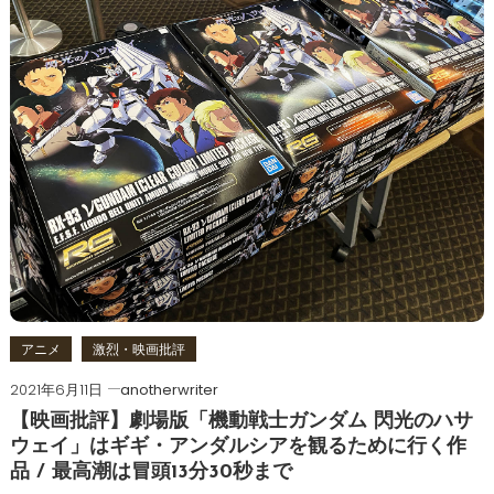
アニメ
激烈・映画批評
2021年6月11日
anotherwriter
【映画批評】劇場版「機動戦士ガンダム 閃光のハサ
ウェイ」はギギ・アンダルシアを観るために行く作
品 / 最高潮は冒頭13分30秒まで