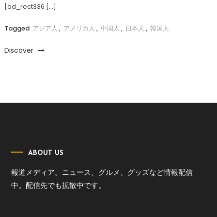
[ad_rect336 […]
Tagged
アジア人
,
アメリカ人
,
中国人
,
日本人
,
韓国人
Discover
ABOUT US
報道メディア。ニュース、グルメ、グッズなど情報配信
中。配信先でも拡散中です。