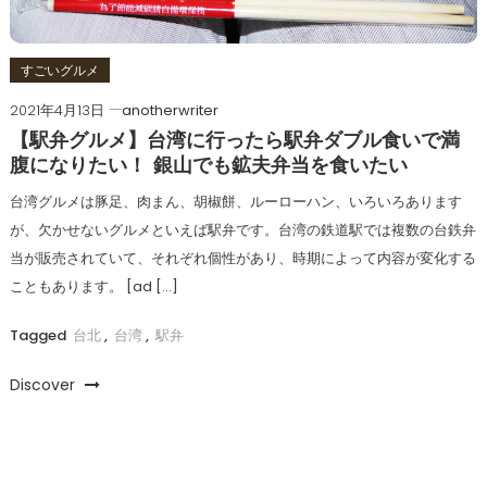
すごいグルメ
2021年4月13日
anotherwriter
【駅弁グルメ】台湾に行ったら駅弁ダブル食いで満
腹になりたい！ 銀山でも鉱夫弁当を食いたい
台湾グルメは豚足、肉まん、胡椒餅、ルーローハン、いろいろあります
が、欠かせないグルメといえば駅弁です。台湾の鉄道駅では複数の台鉄弁
当が販売されていて、それぞれ個性があり、時期によって内容が変化する
こともあります。 [ad […]
Tagged
台北
,
台湾
,
駅弁
Discover