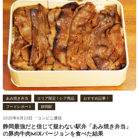
あみ焼き弁当
エリア限定！レア商品
おすすめ記事！
フードレポート
静岡駅
2025年8月23日
コンビニ通信
静岡最強だと信じて疑わない駅弁「あみ焼き弁当」
の豚肉牛肉MIXバージョンを食べた結果