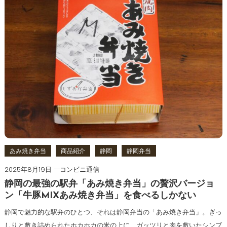
あみ焼き弁当
商品紹介
静岡
静岡弁当
2025年8月19日
コンビニ通信
静岡の最強の駅弁「あみ焼き弁当」の贅沢バージョ
ン「牛豚MIXあみ焼き弁当」を食べるしかない
静岡で魅力的な駅弁のひとつ、それは静岡弁当の「あみ焼き弁当」。ぎっ
しりと敷き詰められたホカホカの米の上に、ガッツリと肉を敷いたシンブ