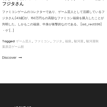
フジタさん
ファミコンゲームのコレクターであり、ゲーム芸人として活躍しているフ
ジタさん(43歳)が、150万円もの高額なファミコン福袋を購入したことが
判明した。しかもこの福袋、中身が衝撃的なのである。 [ad_rect336]
・ゲ […]
Tagged
ゲーム芸人
,
ファミコン
,
フジタ
,
福袋
,
駿河屋
,
駿河屋秋
葉原店ゲーム館
Discover