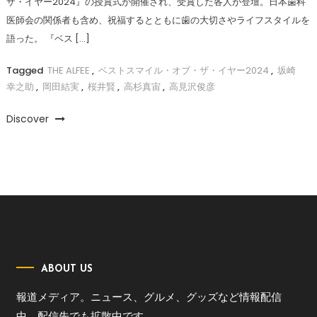
ザ・イヤー2024』の授賞式が開催され、受賞した各人が登壇。日本歯科
医師会の関係者も含め、祝福するとともに歯の大切さやライフスタイルを
語った。 『ベス […]
Tagged
THE ALFEE
,
ベストスマイル・オブ・ザ・イヤー2024
,
坂崎
幸之助
,
岡田結実
,
桜井賢
,
高杉真宙
,
高見沢俊彦
Discover
ABOUT US
報道メディア。ニュース、グルメ、グッズなど情報配信
中。配信先でも拡散中です。