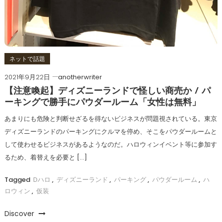
ネットで話題
2021年9月22日
anotherwriter
【注意喚起】ディズニーランドで怪しい商売か / パ
ーキングで勝手にパウダールーム「女性は無料」
あまりにも危険と判断せざるを得ないビジネスが問題視されている。東京
ディズニーランドのパーキングにクルマを停め、そこをパウダールームと
して使わせるビジネスがあるようなのだ。ハロウィンイベント等に参加す
るため、着替えを必要と […]
Tagged
Dハロ
,
ディズニーランド
,
パーキング
,
パウダールーム
,
ハ
ロウィン
,
仮装
Discover