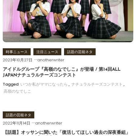
時事ニュース
注目ニュース
話題の芸能ネタ
2023年10月27日
anotherwriter
アイドルグループ『高嶺のなでしこ』が登場 / 第14回ALL
JAPANナチュラルチーズコンテスト
Tagged
いつか私がママになったら
,
ナチュラルチーズコンテスト
,
高嶺のなでしこ
話題の芸能ネタ
2022年11月14日
anotherwriter
【話題】オッサンに聞いた「復活してほしい過去の深夜番組」