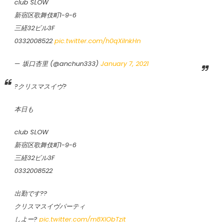
club SLOW
新宿区歌舞伎町1-9-6
三経32ビル3F
0332008522
pic.twitter.com/h0qXiInkHn
— 坂口杏里 (@anchun333)
January 7, 2021
?クリスマスイヴ?
本日も
club SLOW
新宿区歌舞伎町1-9-6
三経32ビル3F
0332008522
出勤です??
クリスマスイヴパーティ
しよー?
pic.twitter.com/m8XlObTzit