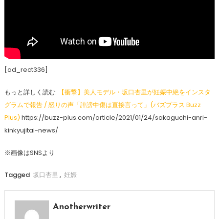
[ad_rect336]
もっと詳しく読む:
【衝撃】美人モデル・坂口杏里が妊娠中絶をインスタ
グラムで報告 / 怒りの声「誹謗中傷は直接言って」(バズプラス Buzz
Plus)
https://buzz-plus.com/article/2021/01/24/sakaguchi-anri-
kinkyujitai-news/
※画像はSNSより
Tagged
坂口杏里
,
妊娠
Anotherwriter