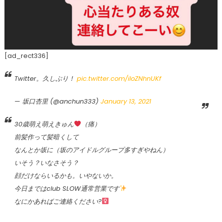
[ad_rect336]
Twitter。久しぶり！
pic.twitter.com/iloZNhnUKf
— 坂口杏里 (@anchun333)
January 13, 2021
30歳萌え萌えきゅん
（痛）
前髪作って髪暗くして
なんとか坂に（坂のアイドルグループ多すぎやねん）
いそう？いなさそう？
顔だけならいるかも。いやないか。
今日まではclub SLOW通常営業です
なにかあればご連絡ください?‍