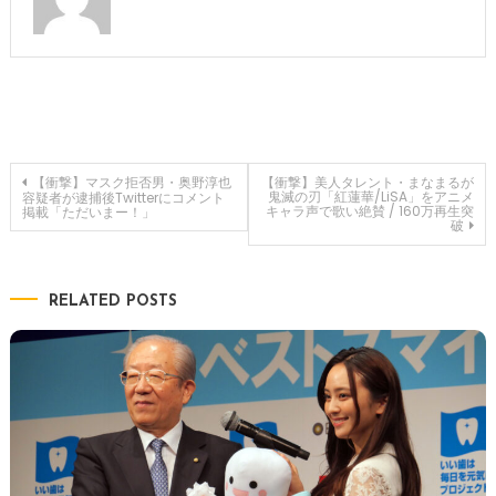
投
【衝撃】マスク拒否男・奥野淳也
【衝撃】美人タレント・まなまるが
鬼滅の刃「紅蓮華/LiSA」をアニメ
容疑者が逮捕後Twitterにコメント
キャラ声で歌い絶賛 / 160万再生突
掲載「ただいまー！」
破
稿
ナ
RELATED POSTS
ビ
ゲ
ー
シ