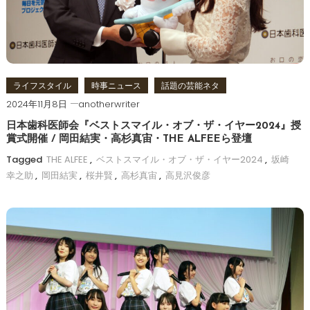
ョ
ン
ライフスタイル
時事ニュース
話題の芸能ネタ
2024年11月8日
anotherwriter
日本歯科医師会『ベストスマイル・オブ・ザ・イヤー2024』授
賞式開催 / 岡田結実・高杉真宙・THE ALFEEら登壇
Tagged
THE ALFEE
,
ベストスマイル・オブ・ザ・イヤー2024
,
坂崎
幸之助
,
岡田結実
,
桜井賢
,
高杉真宙
,
高見沢俊彦