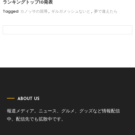
ランキングトップ10発表
Tagged
カノッサの屈辱
,
ギルガメッシュないと
,
夢で逢えたら
ABOUT US
報道メディア。ニュース、グルメ、グッズなど情報配信
中。配信先でも拡散中です。