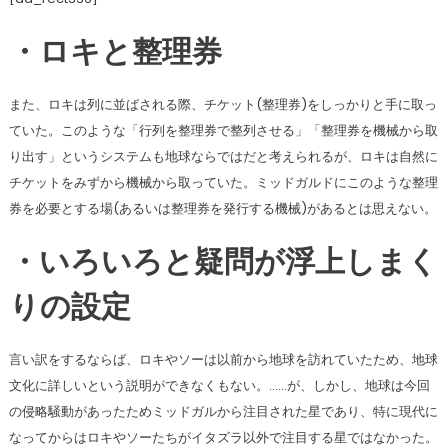
・ロキと整理券
また、ロキは列に並ばされる際、チケット(整理券)をしっかりと手に取っ
ていた。このような「行列を整理券で整列させる」「整理券を機械から取
り出す」というシステムも地球ならではだと考えられるが、ロキは自然に
チケットをみずから機械から取っていた。ミッドガルドにこのような整理
券を必要とする場(あるいは整理券を発行する機械)があるとは思えない。
・いろいろと疑問が浮上しまく
りの設定
言い訳をするならば、ロキやソーは以前から地球を訪れていたため、地球
文化に詳しいという説明ができなくもない。……が、しかし、地球は今回
の侵略騒動があったためミッドガルから注目された星であり、特に現代に
なってからはロキやソーたちがイタズラ以外で注目する星ではなかった。