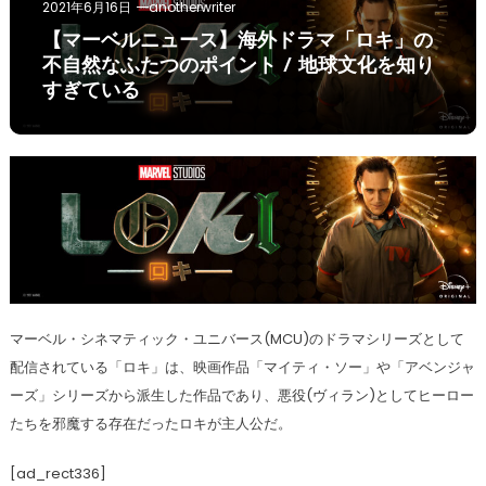
2021年6月16日
anotherwriter
【マーベルニュース】海外ドラマ「ロキ」の
不自然なふたつのポイント / 地球文化を知り
すぎている
マーベル・シネマティック・ユニバース(MCU)のドラマシリーズとして
配信されている「ロキ」は、映画作品「マイティ・ソー」や「アベンジャ
ーズ」シリーズから派生した作品であり、悪役(ヴィラン)としてヒーロー
たちを邪魔する存在だったロキが主人公だ。
[ad_rect336]