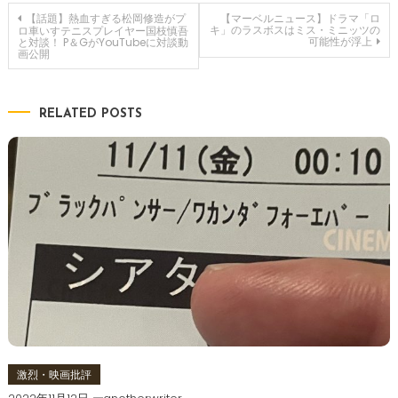
投
【話題】熱血すぎる松岡修造がプ
【マーベルニュース】ドラマ「ロ
キ」のラスボスはミス・ミニッツの
ロ車いすテニスプレイヤー国枝慎吾
可能性が浮上
と対談！ P＆GがYouTubeに対談動
画公開
稿
ナ
RELATED POSTS
ビ
ゲ
ー
シ
ョ
ン
激烈・映画批評