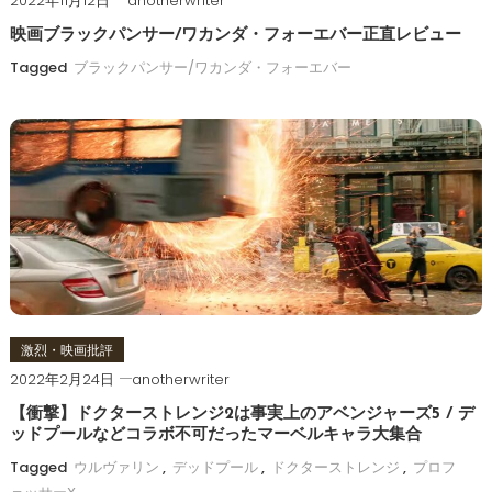
2022年11月12日
anotherwriter
映画ブラックパンサー/ワカンダ・フォーエバー正直レビュー
Tagged
ブラックパンサー/ワカンダ・フォーエバー
激烈・映画批評
2022年2月24日
anotherwriter
【衝撃】ドクターストレンジ2は事実上のアベンジャーズ5 / デ
ッドプールなどコラボ不可だったマーベルキャラ大集合
Tagged
ウルヴァリン
,
デッドプール
,
ドクターストレンジ
,
プロフ