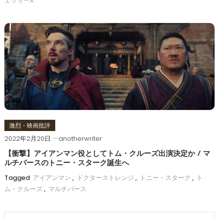
ェッサーX
激烈・映画批評
2022年2月20日
anotherwriter
【衝撃】アイアンマン役としてトム・クルーズ出演決定か / マ
ルチバースのトニー・スターク誕生へ
Tagged
アイアンマン
,
ドクターストレンジ
,
トニー・スターク
,
ト
ム・クルーズ
,
マルチバース