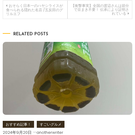
投
おそらく日本一のハヤシライスが
【衝撃事実】全国の渡辺さんは節分
で豆まき不要！ 伝承により証明さ
食べられる隠れた名店 /五反田のグ
れている
リルエフ
稿
ナ
RELATED POSTS
ビ
ゲ
ー
シ
ョ
ン
おすすめ記事！
すごいグルメ
2024年9月20日
anotherwriter