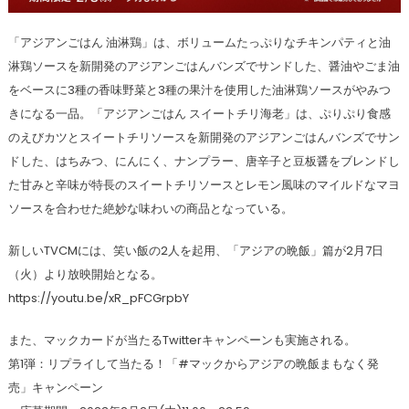
「アジアンごはん 油淋鶏」は、ボリュームたっぷりなチキンパティと油
淋鶏ソースを新開発のアジアンごはんバンズでサンドした、醤油やごま油
をベースに3種の香味野菜と3種の果汁を使用した油淋鶏ソースがやみつ
きになる一品。「アジアンごはん スイートチリ海老」は、ぷりぷり食感
のえびカツとスイートチリソースを新開発のアジアンごはんバンズでサン
ドした、はちみつ、にんにく、ナンプラー、唐辛子と豆板醤をブレンドし
た甘みと辛味が特長のスイートチリソースとレモン風味のマイルドなマヨ
ソースを合わせた絶妙な味わいの商品となっている。
新しいTVCMには、笑い飯の2人を起用、「アジアの晩飯」篇が2月7日
（火）より放映開始となる。
https://youtu.be/xR_pFCGrpbY
また、マックカードが当たるTwitterキャンペーンも実施される。
第1弾：リプライして当たる！「#マックからアジアの晩飯まもなく発
売」キャンペーン