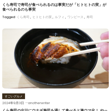
くら寿司で寿司が食べられるのは事実だが「ヒトヒトの実」が
食べられるのも事実
Tagged
くら寿司
,
ヒトヒトの実
,
ルフィ
,
ワンピース
,
寿司
すごいグルメ
2024年9月3日
anotherwriter
くら寿司の出汁にウナギ寿司を浸して食べると激ウマ化！ やっ