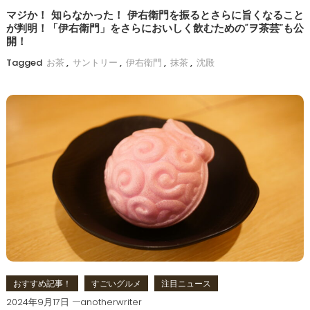
マジか！ 知らなかった！ 伊右衛門を振るとさらに旨くなること
が判明！「伊右衛門」をさらにおいしく飲むための“ヲ茶芸”も公
開！
Tagged
お茶
,
サントリー
,
伊右衛門
,
抹茶
,
沈殿
おすすめ記事！
すごいグルメ
注目ニュース
2024年9月17日
anotherwriter