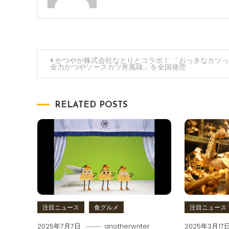
投
かつやが株式会社なとりとコラボ！ 「おっきなカツ
全力かつやソースカツ丼風味」を全国発売
稿
ナ
RELATED POSTS
ビ
ゲ
ー
シ
注目ニュース
食グルメ
注目ニュース
ョ
2025年7月7日
anotherwriter
2025年3月17