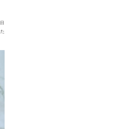
、日
りた