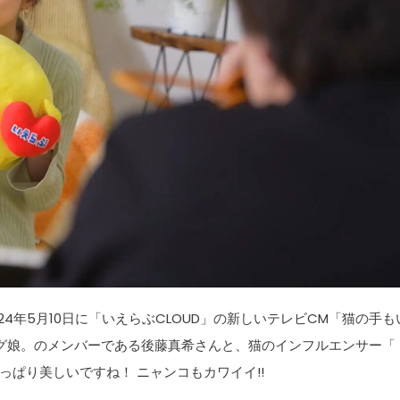
24年5月10日に「いえらぶCLOUD」の新しいテレビCM「猫の手も
グ娘。のメンバーである後藤真希さんと、猫のインフルエンサー「
ぱり美しいですね！ ニャンコもカワイイ!!