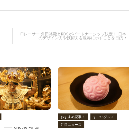
っ！
F1レーサー 角田裕毅とRDSがパートナーシップ決定！ 日本
のデザイン力や技術力を世界に示すことを目的
おすすめ記事！
すごいグルメ
注目ニュース
日
anotherwriter