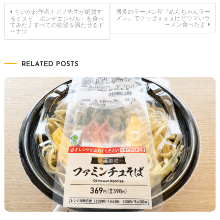
投
ちいかわ作者ナガノ先生が絶賛す
博多のラーメン屋『めんちゃんラー
メン』でクッせぇぇぇけどウマいラ
るミスド「ポンデエンゼル」を食べ
ーメン食べたよ
てみた / すべての欲望を満たせるド
ーナツ
稿
ナ
RELATED POSTS
ビ
ゲ
ー
シ
ョ
ン