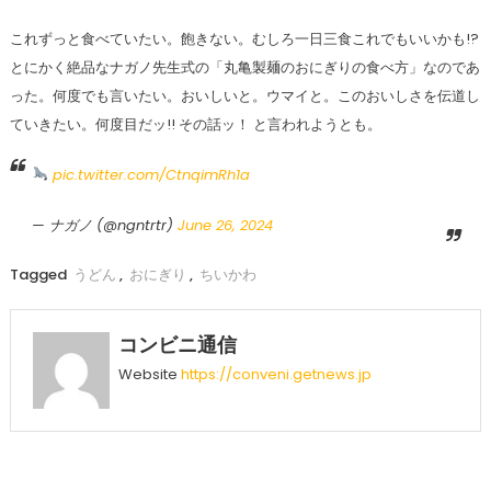
これずっと食べていたい。飽きない。むしろ一日三食これでもいいかも!?
とにかく絶品なナガノ先生式の「丸亀製麺のおにぎりの食べ方」なのであ
った。何度でも言いたい。おいしいと。ウマイと。このおいしさを伝道し
ていきたい。何度目だッ!! その話ッ！ と言われようとも。
pic.twitter.com/CtnqimRh1a
— ナガノ (@ngntrtr)
June 26, 2024
Tagged
うどん
,
おにぎり
,
ちいかわ
コンビニ通信
Website
https://conveni.getnews.jp