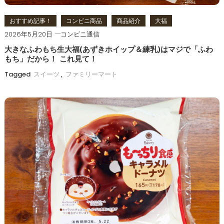
おすすめ記事！
コンビニ商品
商品紹介
大福
2026年5月20日
コンビニ通信
大きなふわもち生大福(あずきホイップ＆練乳)はマジで「ふわ
もち」だから！ これ見て！
Tagged
スイーツ
,
ファミリーマート