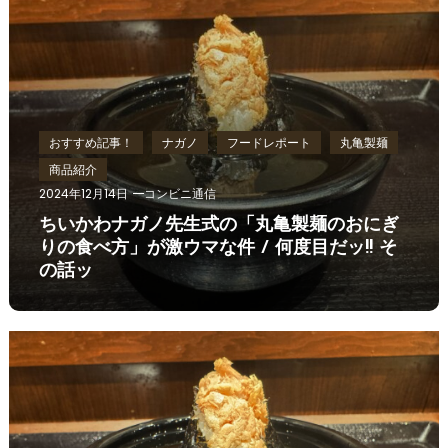
おすすめ記事！
ナガノ
フードレポート
丸亀製麺
商品紹介
2024年12月14日
コンビニ通信
ちいかわナガノ先生式の「丸亀製麺のおにぎ
りの食べ方」が激ウマな件 / 何度目だッ!! そ
の話ッ