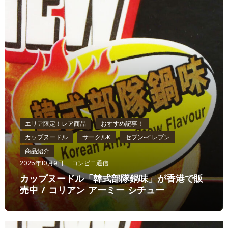
エリア限定！レア商品
おすすめ記事！
カップヌードル
サークルK
セブン‐イレブン
商品紹介
2025年10月9日
コンビニ通信
カップヌードル「韓式部隊鍋味」が香港で販
売中 / コリアン アーミー シチュー