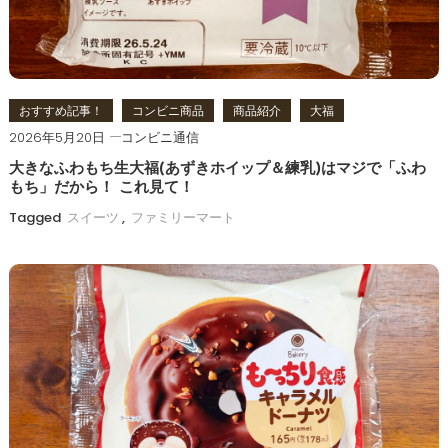
おすすめ記事！
コンビニ商品
商品紹介
大福
2026年5月20日
コンビニ通信
大きなふわもち生大福(あずきホイップ＆練乳)はマジで「ふわ
もち」だから！ これ見て！
Tagged
スイーツ
,
ファミリーマート