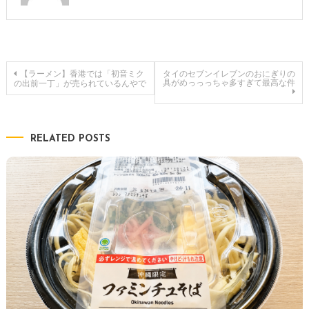
投
【ラーメン】香港では「初音ミク
タイのセブンイレブンのおにぎりの
具がめっっっちゃ多すぎて最高な件
の出前一丁」が売られているんやで
稿
ナ
RELATED POSTS
ビ
ゲ
ー
シ
ョ