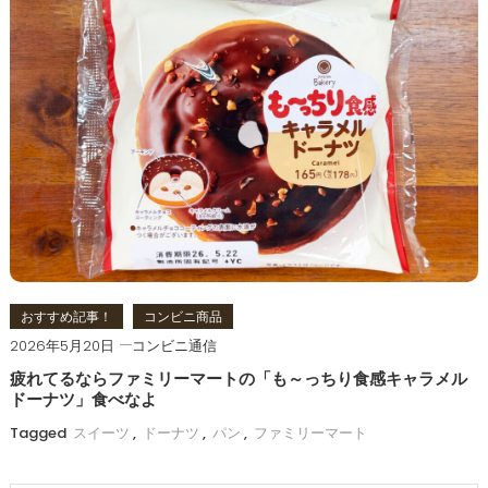
おすすめ記事！
コンビニ商品
2026年5月20日
コンビニ通信
疲れてるならファミリーマートの「も～っちり食感キャラメル
ドーナツ」食べなよ
Tagged
スイーツ
,
ドーナツ
,
パン
,
ファミリーマート