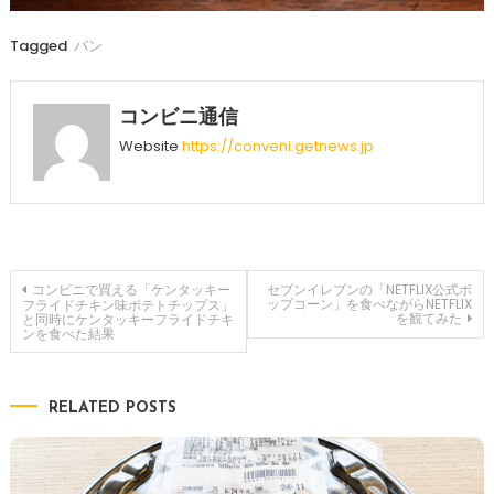
Tagged
パン
コンビニ通信
Website
https://conveni.getnews.jp
投
コンビニで買える「ケンタッキー
セブンイレブンの「NETFLIX公式ポ
ップコーン」を食べながらNETFLIX
フライドチキン味ポテトチップス」
を観てみた
と同時にケンタッキーフライドチキ
ンを食べた結果
稿
ナ
RELATED POSTS
ビ
ゲ