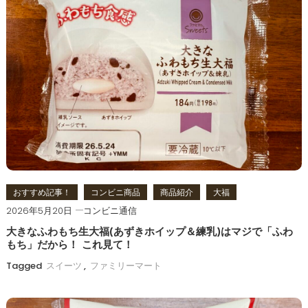
おすすめ記事！
コンビニ商品
商品紹介
大福
2026年5月20日
コンビニ通信
大きなふわもち生大福(あずきホイップ＆練乳)はマジで「ふわ
もち」だから！ これ見て！
Tagged
スイーツ
,
ファミリーマート