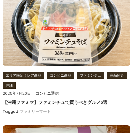
ー
シ
ョ
ン
エリア限定！レア商品
コンビニ商品
ファミンチュ
商品紹介
沖縄
2026年7月20日
コンビニ通信
【沖縄ファミマ】ファミンチュで買うべきグルメ3選
Tagged
ファミリーマート