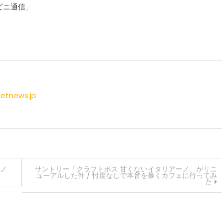
ビニ通信」
getnews.jp
はノ
サントリー「クラフトボス 甘くないイタリアーノ」がリニ
ューアルした件 / 忖度なしで本音を暴くカフェに行ってみ
た