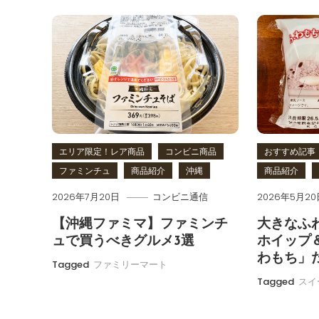
ビ
ゲ
ー
シ
ョ
エリア限定！レア商品
コンビニ商品
おすすめ記事
ファミンチュ
商品紹介
沖縄
商品紹介
ン
2026年7月20日
コンビニ通信
2026年5月20
【沖縄ファミマ】ファミンチ
大きなふ
ュで買うべきグルメ3選
ホイップ
わもち」
Tagged
ファミリーマート
Tagged
スイ