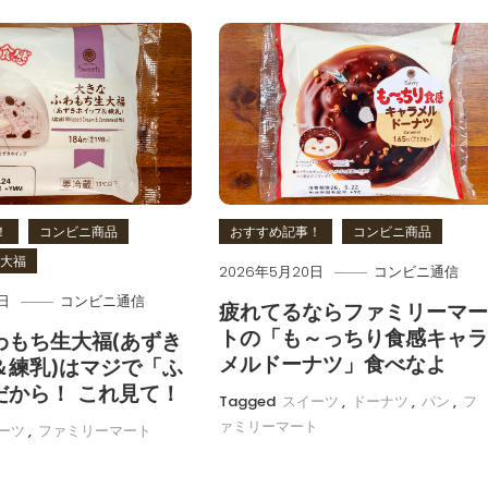
！
コンビニ商品
おすすめ記事！
コンビニ商品
大福
2026年5月20日
コンビニ通信
日
コンビニ通信
疲れてるならファミリーマ
トの「も～っちり食感キャ
わもち生大福(あずき
メルドーナツ」食べなよ
＆練乳)はマジで「ふ
だから！ これ見て！
Tagged
スイーツ
,
ドーナツ
,
パン
,
フ
ァミリーマート
ーツ
,
ファミリーマート