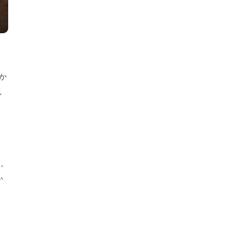
か
し
メ。
か