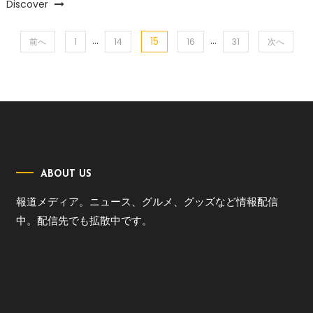
Discover
…
…
15
投
前へ
1
14
16
31
次へ
稿
の
ペ
ー
ABOUT US
ジ
報道メディア。ニュース、グルメ、グッズなど情報配信
中。配信先でも拡散中です。
送
り