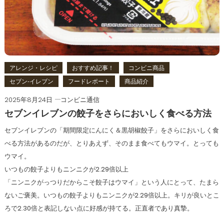
アレンジ・レシピ
おすすめ記事！
コンビニ商品
セブン‐イレブン
フードレポート
商品紹介
2025年8月24日
コンビニ通信
セブンイレブンの餃子をさらにおいしく食べる方法
セブンイレブンの「期間限定にんにく＆黒胡椒餃子」をさらにおいしく食
べる方法があるのだが、とりあえず、そのまま食べてもウマイ。とっても
ウマイ。
いつもの餃子よりもニンニクが2.29倍以上
「ニンニクがっつりだからこそ餃子はウマイ」という人にとって、たまら
ないご褒美。いつもの餃子よりもニンニクが2.29倍以上。キリが良いとこ
ろで2.30倍と表記しない点に好感が持てる。正直者であり真摯。