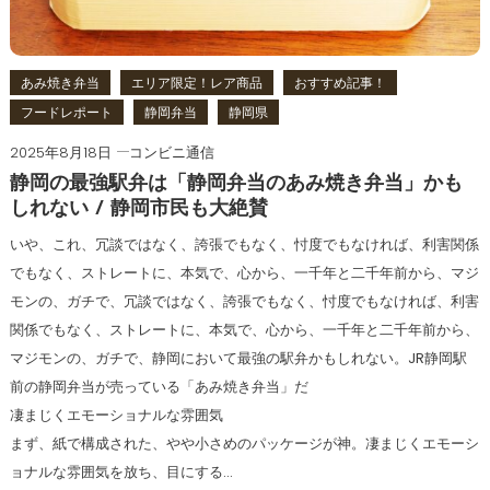
あみ焼き弁当
エリア限定！レア商品
おすすめ記事！
フードレポート
静岡弁当
静岡県
2025年8月18日
コンビニ通信
静岡の最強駅弁は「静岡弁当のあみ焼き弁当」かも
しれない / 静岡市民も大絶賛
いや、これ、冗談ではなく、誇張でもなく、忖度でもなければ、利害関係
でもなく、ストレートに、本気で、心から、一千年と二千年前から、マジ
モンの、ガチで、冗談ではなく、誇張でもなく、忖度でもなければ、利害
関係でもなく、ストレートに、本気で、心から、一千年と二千年前から、
マジモンの、ガチで、静岡において最強の駅弁かもしれない。JR静岡駅
前の静岡弁当が売っている「あみ焼き弁当」だ
凄まじくエモーショナルな雰囲気
まず、紙で構成された、やや小さめのパッケージが神。凄まじくエモーシ
ョナルな雰囲気を放ち、目にする…