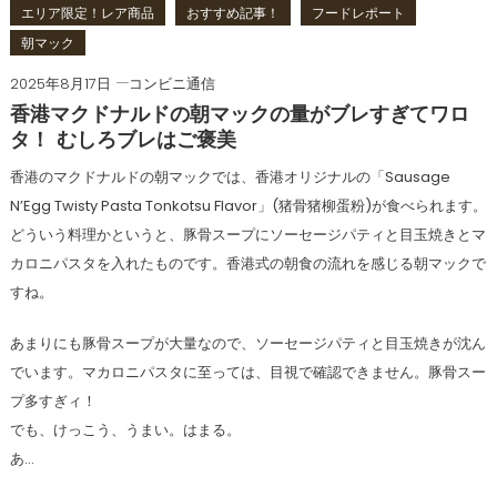
エリア限定！レア商品
おすすめ記事！
フードレポート
朝マック
2025年8月17日
コンビニ通信
香港マクドナルドの朝マックの量がブレすぎてワロ
タ！ むしろブレはご褒美
香港のマクドナルドの朝マックでは、香港オリジナルの「Sausage
N’Egg Twisty Pasta Tonkotsu Flavor」(猪骨猪柳蛋粉)が食べられます。
どういう料理かというと、豚骨スープにソーセージパティと目玉焼きとマ
カロニパスタを入れたものです。香港式の朝食の流れを感じる朝マックで
すね。
あまりにも豚骨スープが大量なので、ソーセージパティと目玉焼きが沈ん
でいます。マカロニパスタに至っては、目視で確認できません。豚骨スー
プ多すぎィ！
でも、けっこう、うまい。はまる。
あ…