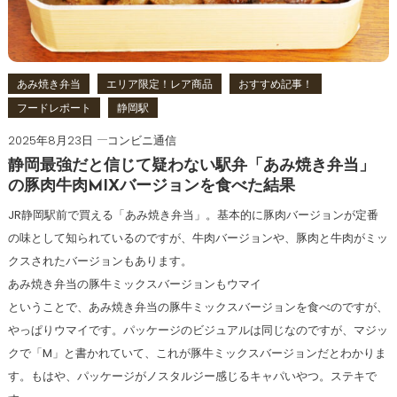
あみ焼き弁当
エリア限定！レア商品
おすすめ記事！
フードレポート
静岡駅
2025年8月23日
コンビニ通信
静岡最強だと信じて疑わない駅弁「あみ焼き弁当」
の豚肉牛肉MIXバージョンを食べた結果
JR静岡駅前で買える「あみ焼き弁当」。基本的に豚肉バージョンが定番
の味として知られているのですが、牛肉バージョンや、豚肉と牛肉がミッ
クスされたバージョンもあります。
あみ焼き弁当の豚牛ミックスバージョンもウマイ
ということで、あみ焼き弁当の豚牛ミックスバージョンを食べのですが、
やっぱりウマイです。パッケージのビジュアルは同じなのですが、マジッ
クで「M」と書かれていて、これが豚牛ミックスバージョンだとわかりま
す。もはや、パッケージがノスタルジー感じるキャパいやつ。ステキで