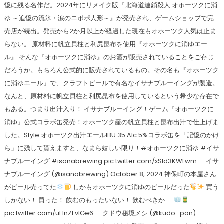
憶に残る名作だ。2024年にリメイク版『北海道連鎖殺人 オホーツクに消
ゆ ～追憶の流氷・涙のニポポ人形～』が発売され、ゲームショップで完
売店が続出。発売から2か月以上が経過した現在もオホーツク人気は止ま
らない。 原材料に帆立貝柱と利尻昆布を使用『オホーツクに消ゆエー
ル』 そんな『オホーツクに消ゆ』のお酒が販売されていることをご存じ
だろうか。もちろん公式的に販売されているもの。その名も『オホーツク
に消ゆエール』で、クラフトビールで有名なイサナブルーイングが製造。
なんと、原材料に帆立貝柱と利尻昆布を使用しているという希少な存在で
もある。つまり出汁入り！ イサナブルーイング！ゲーム『オホーツクに
消ゆ』公式コラボ缶発売！オホーツク産の帆立貝柱と昆布出汁で仕上げま
した。Style:オホーツク出汁エールIBU:35 Alc.5%コラボ缶を「記憶のかけ
ら」に残して貰えますと、なまら嬉しい限り！#オホーツクに消ゆ #イサ
ナブルーイング #isanabrewing pic.twitter.com/xSld3KWLwm — イサ
ナブルーイング (@isanabrewing) October 8, 2024 神保町の本屋さん
がビール売ってた
しかもオホーツクに消ゆのビールだった
買う
しかない！ 買った！ 飲むのもったいない！ 飲むべきか……
pic.twitter.com/uHnZFvlGe6 — クドウ秘境メシ (@kudo_pon)