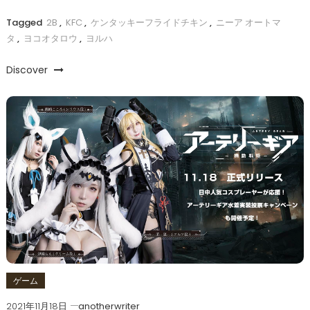
Tagged
2B
,
KFC
,
ケンタッキーフライドチキン
,
ニーア オートマ
タ
,
ヨコオタロウ
,
ヨルハ
Discover
ゲーム
2021年11月18日
anotherwriter