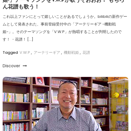
姫-」テーマソングをV.W.Pが歌うぞおおお！ もちろ
ん花譜も歌う！
これ以上ファンにとって嬉しいことがあるでしょうか。bilibiliの新作ゲー
ムとして発表された、事前登録受付中の「アーテリーギア -機動戦
姫-」。そのテーマソングを「V.W.P」が熱唱することが判明したので
す！ ・花譜！ […]
Tagged
V.W.P
,
アーテリーギア
,
機動戦姫
,
花譜
Discover