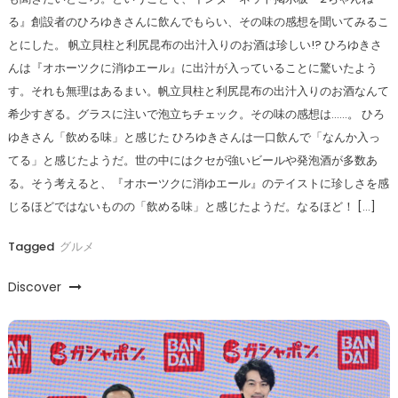
る』創設者のひろゆきさんに飲んでもらい、その味の感想を聞いてみるこ
とにした。 帆立貝柱と利尻昆布の出汁入りのお酒は珍しい!? ひろゆきさ
んは『オホーツクに消ゆエール』に出汁が入っていることに驚いたよう
す。それも無理はあるまい。帆立貝柱と利尻昆布の出汁入りのお酒なんて
希少すぎる。グラスに注いで泡立ちチェック。その味の感想は……。 ひろ
ゆきさん「飲める味」と感じた ひろゆきさんは一口飲んで「なんか入っ
てる」と感じたようだ。世の中にはクセが強いビールや発泡酒が多数あ
る。そう考えると、『オホーツクに消ゆエール』のテイストに珍しさを感
じるほどではないものの「飲める味」と感じたようだ。なるほど！ […]
Tagged
グルメ
Discover