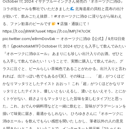
October 17, 2024 イサナブルーイングさん発売の『オホーツクに消ゆ』
コラボ缶ビールを弊社でいただきました
北海道産の貝柱と昆布の出汁
が効いて、飲みごたえ抜群…！#オホーツクに消ゆ に浸りながら味わえ
る、ファン歓喜のビールです
▼店舗・通販にて！
https://t.co/j8WiR7useK https://t.co/IMPj747cOK
pic.twitter.com/e8rmDovSxk — オホーツクに消ゆ【公式】/ 9月12日発
売！ (@okhotskMITF) October 17, 2024 ぜひとも入手して飲んでみたい
『オホーツクに消ゆエール』 あまりにも珍しい出汁入りのお酒。ぜひと
も入手して飲んでみたい！ いうことで、実際に購入して飲んでみた。グ
ラスに注ぐと、ビールらしい茶褐色であることがわかる。出汁入りと言わ
れれば、出汁っぽい色でもあるが(笑)、その味は……。 「超」がつくほど
かなりマッタリとしたテイスト おおっ！ これ「超」がつくほどかなりマ
ッタリとしたテイスト。優しいともいえるし、濃いともいえそう。とにか
くトゲがない、鋭さよりもマッタリとした旨味を楽しむタイプだと思っ
た。これ、おでんや鍋料理などと一緒に飲むと、旨味がグラデーションを
描いて味覚に届き、最適かもしれない。 ひろゆきさんに『オホーツクに
消ゆエール』を飲んでもらい感想を聞いた しかし、筆者以外の人の意見
も聞きたいところ。ということで、インターネット掲示板『2ちゃんね