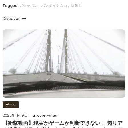
Tagged
ガシャポン
,
バンダイナムコ
,
斎藤工
Discover
ゲーム
2022年1月19日
anotherwriter
【衝撃動画】現実かゲームか判断できない！ 超リア