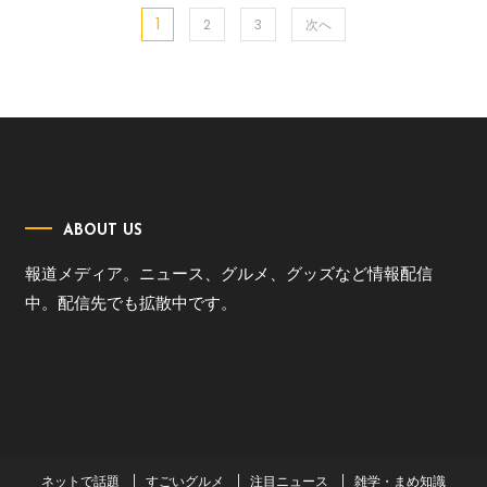
1
投
2
3
次へ
稿
の
ペ
ー
ABOUT US
ジ
報道メディア。ニュース、グルメ、グッズなど情報配信
中。配信先でも拡散中です。
送
り
ネットで話題
すごいグルメ
注目ニュース
雑学・まめ知識