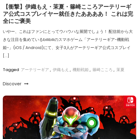
【衝撃】伊織もえ・茉夏・篠崎こころアーテリーギ
ア公式コスプレイヤー就任きたああああ！ これは完
全にご褒美
いやー、これはファンにとってウハウハな展開でしょう！ 配信前から大
きな注目を集めているbilibiliのスマホゲーム「アーテリーギア-機動戦
姫-」(iOS / Android)にて、女子3人がアーテリーギア公式コスプレイ
[…]
Tagged
アーテリーギア
,
伊織もえ
,
機動戦姫
,
篠崎こころ
,
茉夏
Discover