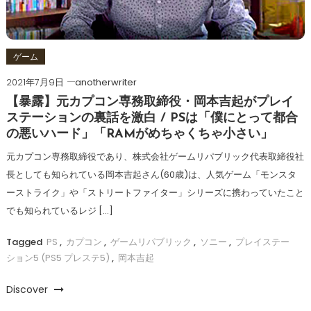
ゲーム
2021年7月9日
anotherwriter
【暴露】元カプコン専務取締役・岡本吉起がプレイ
ステーションの裏話を激白 / PSは「僕にとって都合
の悪いハード」「RAMがめちゃくちゃ小さい」
元カプコン専務取締役であり、株式会社ゲームリパブリック代表取締役社
長としても知られている岡本吉起さん(60歳)は、人気ゲーム「モンスタ
ーストライク」や「ストリートファイター」シリーズに携わっていたこと
でも知られているレジ […]
Tagged
PS
,
カプコン
,
ゲームリパブリック
,
ソニー
,
プレイステー
ション5 (PS5 プレステ5)
,
岡本吉起
Discover