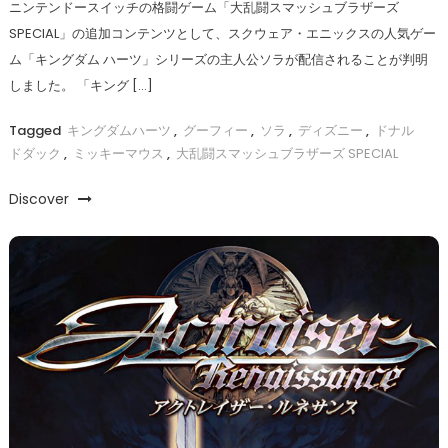
ニンテンドースイッチの格闘ゲーム「大乱闘スマッシュブラザーズ
SPECIAL」の追加コンテンツとして、スクウェア・エニックスの人気ゲー
ム「キングダム ハーツ」シリーズの主人公ソラが配信されることが判明
しました。 「キング […]
Tagged
キングダムハーツ
,
グーフィー
,
ソラ
,
ディズニー
,
ドナル
ドダック
,
ミッキーマウス
,
大乱闘スマッシュブラザーズ SPECIAL
Discover