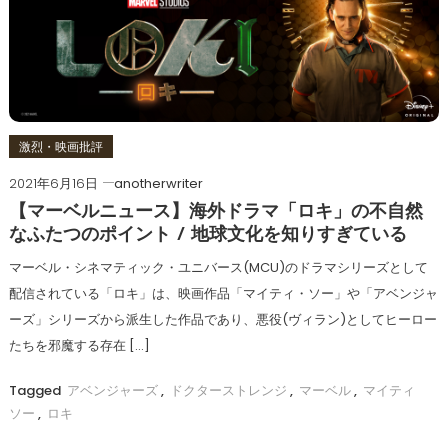
激烈・映画批評
2021年6月16日
anotherwriter
【マーベルニュース】海外ドラマ「ロキ」の不自然
なふたつのポイント / 地球文化を知りすぎている
マーベル・シネマティック・ユニバース(MCU)のドラマシリーズとして
配信されている「ロキ」は、映画作品「マイティ・ソー」や「アベンジャ
ーズ」シリーズから派生した作品であり、悪役(ヴィラン)としてヒーロー
たちを邪魔する存在 […]
Tagged
アベンジャーズ
,
ドクターストレンジ
,
マーベル
,
マイティ
ソー
,
ロキ