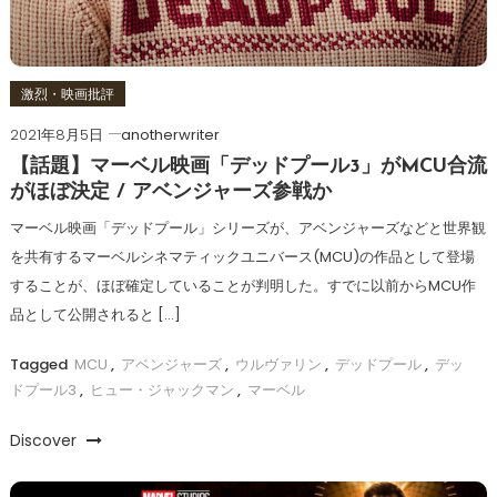
激烈・映画批評
2021年8月5日
anotherwriter
【話題】マーベル映画「デッドプール3」がMCU合流
がほぼ決定 / アベンジャーズ参戦か
マーベル映画「デッドプール」シリーズが、アベンジャーズなどと世界観
を共有するマーベルシネマティックユニバース(MCU)の作品として登場
することが、ほぼ確定していることが判明した。すでに以前からMCU作
品として公開されると […]
Tagged
MCU
,
アベンジャーズ
,
ウルヴァリン
,
デッドプール
,
デッ
ドプール3
,
ヒュー・ジャックマン
,
マーベル
Discover