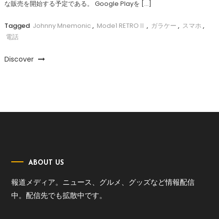
な販売を開始する予定である。 Google Playを […]
Tagged
Johnny Mnemonic
,
Mode1 RETROⅡ
,
ガラケー
,
スマホ
,
電話
Discover
ABOUT US
報道メディア。ニュース、グルメ、グッズなど情報配信
中。配信先でも拡散中です。