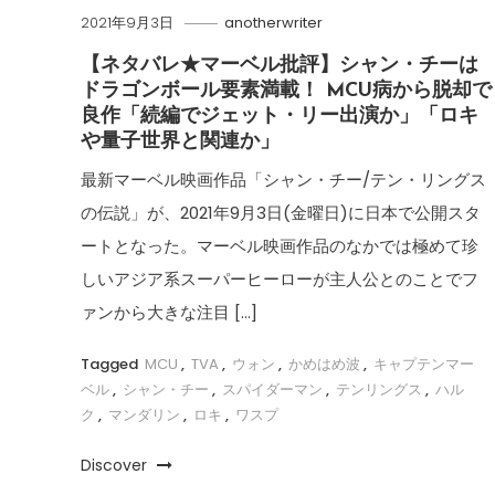
2021年9月3日
anotherwriter
【ネタバレ★マーベル批評】シャン・チーは
ドラゴンボール要素満載！ MCU病から脱却で
良作「続編でジェット・リー出演か」「ロキ
や量子世界と関連か」
最新マーベル映画作品「シャン・チー/テン・リングス
の伝説」が、2021年9月3日(金曜日)に日本で公開スタ
ートとなった。マーベル映画作品のなかでは極めて珍
しいアジア系スーパーヒーローが主人公とのことでフ
ァンから大きな注目 […]
Tagged
MCU
,
TVA
,
ウォン
,
かめはめ波
,
キャプテンマー
ベル
,
シャン・チー
,
スパイダーマン
,
テンリングス
,
ハル
ク
,
マンダリン
,
ロキ
,
ワスプ
Discover