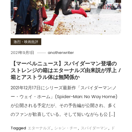
激烈・映画批評
2021年9月1日
anotherwriter
【マーベルニュース】スパイダーマン登場の
ストレンジの箱はエターナルズ由来説が浮上 /
箱とアストラル体は無関係か
2021年12月17日にシリーズ最新作「スパイダーマン:ノ
ー・ウェイ・ホーム」(Spider-Man: No Way Home)
が公開される予定だが、その予告編が公開され、多く
のファンが歓喜している。そして短いながらも公 […]
Tagged
エターナルズ
,
シャン・チー
,
スパイダーマン
,
ド