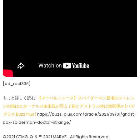
[ad_rect336]
もっと詳しく読む:
【マーベルニュース】スパイダーマン登場のストレン
ジの箱はエターナルズ由来説が浮上 / 箱とアストラル体は無関係か(バズ
プラス Buzz Plus)
https://buzz-plus.com/article/2021/09/01/ghost-
box-spiderman-doctor-strange/
©2021 CTMG. © ＆ ™ 2021 MARVEL. All Rights Reserved.