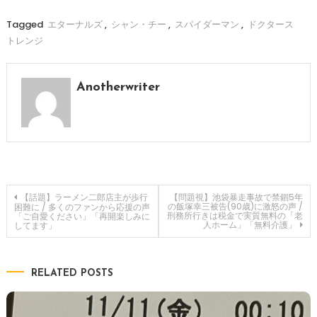
Tagged
エターナルズ
,
シャン・チー
,
スパイダーマン
,
ドクタース
トレンジ
Anotherwriter
投
【話題】ラーメン二郎店主が歩行
【問題視】池袋暴走事故で禁錮5年
の飯塚幸三被告(90歳)に激怒の声 /
困難に / 多くのファンから応援の声
刑務所行きは税金で実質無料の「老
「ご自愛ください」「再開楽しみに
人ホーム」「無料介護」
してます」
稿
ナ
RELATED POSTS
ビ