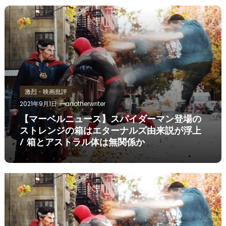
激烈・映画批評
2021年9月1日
anotherwriter
【マーベルニュース】スパイダーマン登場の
ストレンジの箱はエターナルズ由来説が浮上
/ 箱とアストラル体は無関係か