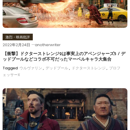
激烈・映画批評
2022年2月24日
anotherwriter
【衝撃】ドクターストレンジ2は事実上のアベンジャーズ5 / デ
ッドプールなどコラボ不可だったマーベルキャラ大集合
Tagged
ウルヴァリン
,
デッドプール
,
ドクターストレンジ
,
プロフ
ェッサーX