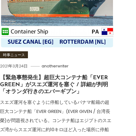
時事ニュース
2021年3月24日
anotherwriter
【緊急事態発生】超巨大コンテナ船「EVER
GREEN」がスエズ運河を塞ぐ / 詳細が判明
「オランダ行きのエバーギブン」
スエズ運河を塞ぐように停船しているパナマ船籍の超
巨大コンテナ船「EVER GREEN」(EVER GIVEN / 台湾長
榮)が問題視されている。コンテナ船はエジプトのスエ
ズ湾からスエズ運河に約10キロほど入った場所に停船