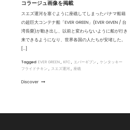
コラージュ画像を掲載
スエズ運河を塞ぐように座礁してしまったパナマ船籍
の超巨大コンテナ船「EVER GREEN」(EVER GIVEN / 台
湾長榮)が動き出し、以前と変わらないように船が行き
来できるようになり、世界各国の人たちが安堵した。
[…]
Tagged
EVER GREEN
,
KFC
,
エバーギブン
,
ケンタッキー
フライドチキン
,
スエズ運河
,
座礁
Discover