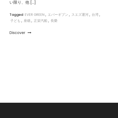
い限り、他 […]
Tagged
EVER GREEN
,
エバーギブン
,
スエズ運河
,
台湾
,
子ども
,
座礁
,
正栄汽船
,
長榮
Discover