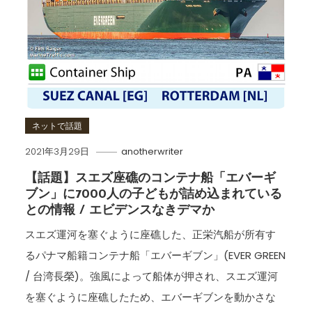
ネットで話題
2021年3月29日
anotherwriter
【話題】スエズ座礁のコンテナ船「エバーギ
ブン」に7000人の子どもが詰め込まれている
との情報 / エビデンスなきデマか
スエズ運河を塞ぐように座礁した、正栄汽船が所有す
るパナマ船籍コンテナ船「エバーギブン」(EVER GREEN
/ 台湾長榮)。強風によって船体が押され、スエズ運河
を塞ぐように座礁したため、エバーギブンを動かさな