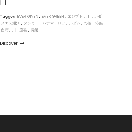
[…]
Tagged
EVER GIVEN
,
EVER GREEN
,
エジプト
,
オランダ
,
スエズ運河
,
タンカー
,
パナマ
,
ロッテルダム
,
停泊
,
停船
,
台湾
,
川
,
座礁
,
長榮
Discover