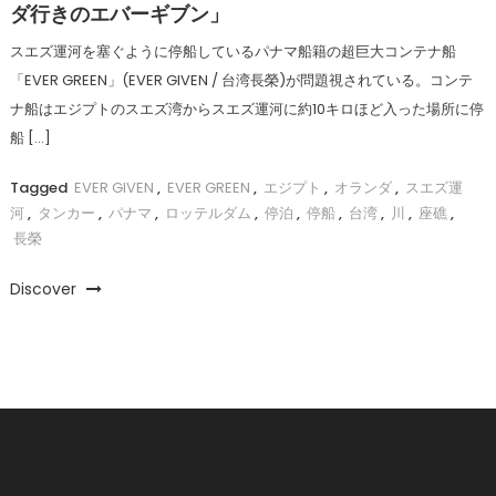
ダ行きのエバーギブン」
スエズ運河を塞ぐように停船しているパナマ船籍の超巨大コンテナ船
「EVER GREEN」(EVER GIVEN / 台湾長榮)が問題視されている。コンテ
ナ船はエジプトのスエズ湾からスエズ運河に約10キロほど入った場所に停
船 […]
Tagged
EVER GIVEN
,
EVER GREEN
,
エジプト
,
オランダ
,
スエズ運
河
,
タンカー
,
パナマ
,
ロッテルダム
,
停泊
,
停船
,
台湾
,
川
,
座礁
,
長榮
Discover