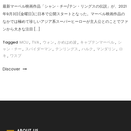
最新マーベル映画作品「シャン・チー/テン・リングスの伝説」が、2021
年9月3日(金曜日)に日本で公開スタートとなった。マーベル映画作品の
なかでは極めて珍しいアジア系スーパーヒーローが主人公とのことでファ
ンから大きな注目 […]
Tagged
MCU
,
TVA
,
ウォン
,
かめはめ波
,
キャプテンマーベル
,
シ
ャン・チー
,
スパイダーマン
,
テンリングス
,
ハルク
,
マンダリン
,
ロ
キ
,
ワスプ
Discover