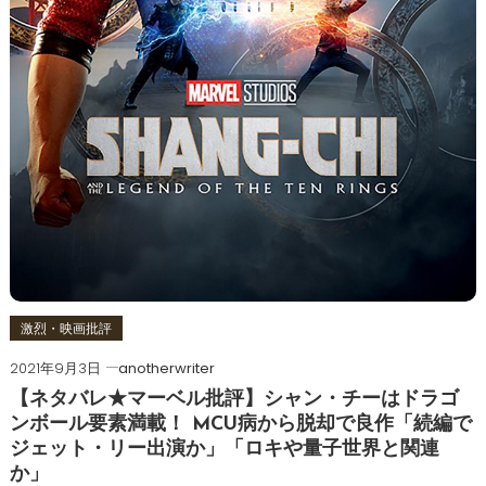
激烈・映画批評
2021年9月3日
anotherwriter
【ネタバレ★マーベル批評】シャン・チーはドラゴ
ンボール要素満載！ MCU病から脱却で良作「続編で
ジェット・リー出演か」「ロキや量子世界と関連
か」