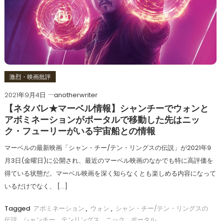
激烈・映画批評
2021年9月4日
anotherwriter
【ネタバレ★マーベル情報】シャンチーでウォンと
アボミネーションがポータルで移動した先はニッ
ク・フューリーがいる宇宙船との情報
マーベルの最新映画「シャン・チー/テン・リングスの伝説」が2021年9
月3日(金曜日)に公開され、最近のマーベル映画のなかでも特に高評価を
得ている状態だ。マーベル映画を深く知らなくとも楽しめる内容になって
いるだけでなく、 […]
Tagged
アボミネーション
,
ウォン
,
シャン・チー/テン・リングスの
伝説
,
シャンチー
,
テンリングス
,
ニック
,
ポータル