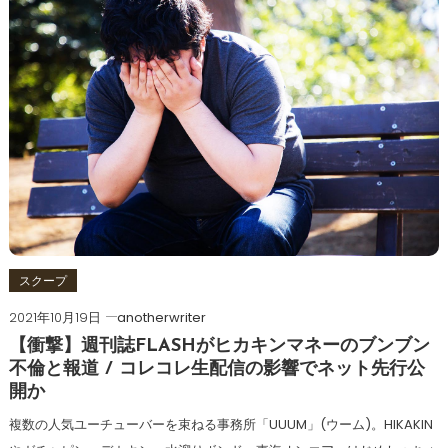
スクープ
2021年10月19日
anotherwriter
【衝撃】週刊誌FLASHがヒカキンマネーのブンブン
不倫と報道 / コレコレ生配信の影響でネット先行公
開か
複数の人気ユーチューバーを束ねる事務所「UUUM」(ウーム)。HIKAKIN