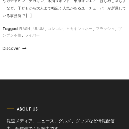
やガチャピン、デカキン、水溜りボンド、東海オンエア、はじめしゃちょ
ーなど、子どもから大人まで幅広く人気があるユーチューバーが所属して
いる事務所で […]
Tagged
FLASH
,
UUUM
,
コレコレ
,
ヒカキンマネー
,
フラッシュ
,
ブ
ンブン不倫
,
ライバー
Discover
ABOUT US
報道メディア。ニュース、グルメ、グッズなど情報配信
中。配信先でも拡散中です。