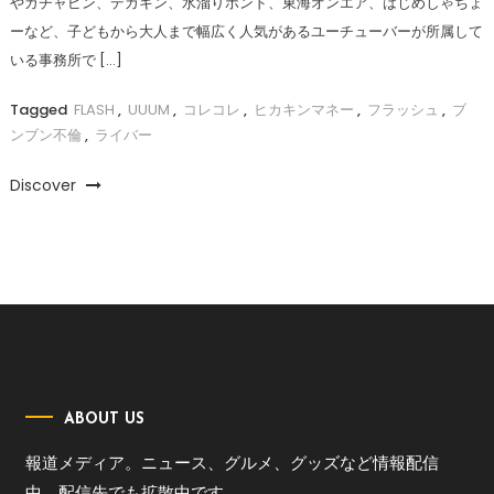
やガチャピン、デカキン、水溜りボンド、東海オンエア、はじめしゃちょ
ーなど、子どもから大人まで幅広く人気があるユーチューバーが所属して
いる事務所で […]
Tagged
FLASH
,
UUUM
,
コレコレ
,
ヒカキンマネー
,
フラッシュ
,
ブ
ンブン不倫
,
ライバー
Discover
ABOUT US
報道メディア。ニュース、グルメ、グッズなど情報配信
中。配信先でも拡散中です。