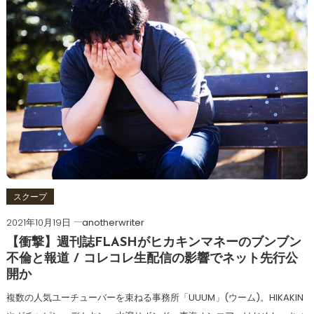
スクープ
2021年10月19日
anotherwriter
【衝撃】週刊誌FLASHがヒカキンマネーのブンブン
不倫と報道 / コレコレ生配信の影響でネット先行公
開か
複数の人気ユーチューバーを束ねる事務所「UUUM」(ウーム)。HIKAKIN